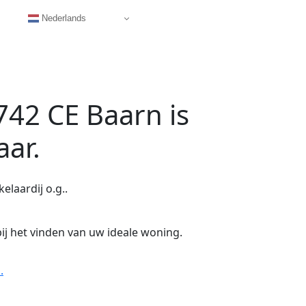
Nederlands
3742 CE Baarn
is
aar.
laardij o.g..
ij het vinden van uw ideale woning.
.